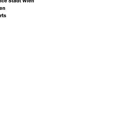
ance Stadt Wien
ien
rts