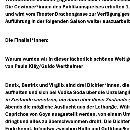
Die Gewinner*innen des Publikumspreises erhalten 1.00
und wird vom Theater Drachengasse zur Verfügung gest
Aufführung in der folgenden Saison weiter auszuarbeit
Die Finalist*innen:
Warum wurden wir in dieser lächerlich schönen Welt g
von Paula Kläy/Guido Wertheimer
Dantx, Beatrix und Virgilix sind drei Dichter*innen, d
aufhalten und sich bei Vodka Soda über die Unzulängl
in Zustände versetzen, um dann über diese Zustände 
Abends die mögliche Ausflucht aus der Lethargie. Währ
Caprichos von Goya ausgestellt werden, von einem Un
dringt und alles zu überschwemmen droht. Die Dichter
Ende kennt. Irgendwo zwischen Hölle und Gott(losigke