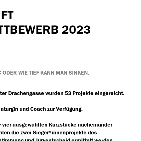
FT
TTBEWERB 2023
NIC ODER WIE TIEF KANN MAN SINKEN.
er Drachengasse wurden 53 Projekte eingereicht.
maturgin und Coach zur Verfügung.
ie vier ausgewählten Kurzstücke nacheinander
erden die zwei Sieger*innenprojekte des
timmung und Juryentscheid ermittelt werden.