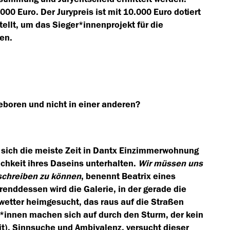
0 Euro. Der Jurypreis ist mit 10.000 Euro dotiert
ellt, um das Sieger*innenprojekt für die
en.
eboren und nicht in einer anderen?
ie sich die meiste Zeit in Dantx Einzimmerwohnung
ichkeit ihres Daseins unterhalten.
Wir müssen uns
schreiben zu können
, benennt Beatrix eines
enddessen wird die Galerie, in der gerade die
wetter heimgesucht, das raus auf die Straßen
*innen machen sich auf durch den Sturm, der kein
it), Sinnsuche und Ambivalenz, versucht dieser