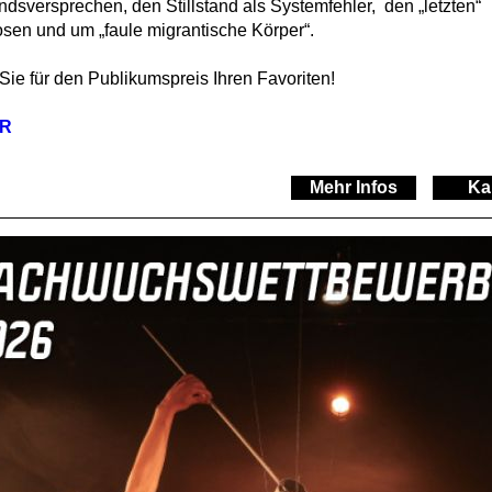
dsversprechen, den Stillstand als Systemfehler, den „letzten“
osen und um „faule migrantische Körper“.
ie für den Publikumspreis Ihren Favoriten!
ER
Mehr Infos
Ka