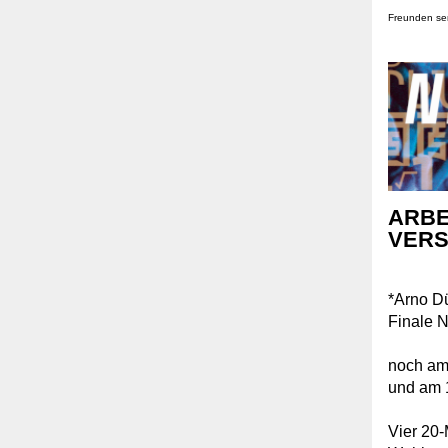
Freunden s
ARBE
VERS
*Arno Dü
Finale 
noch am 
und am 1
Vier 20-